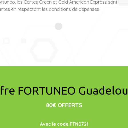
ortuneo, les Cartes Green et Gold American Express sont
antes en respectant les conditions de dépenses
fre FORTUNEO Guadelo
80€ OFFERTS
Avec le code FTN0721