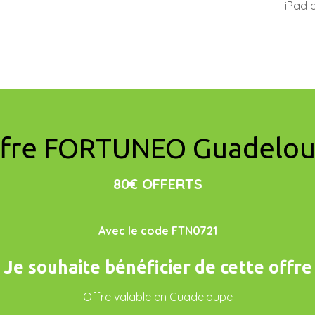
iPad 
fre FORTUNEO Guadelo
80€ OFFERTS
Avec le code FTN0721
Je souhaite bénéficier de cette offre
Offre valable en Guadeloupe