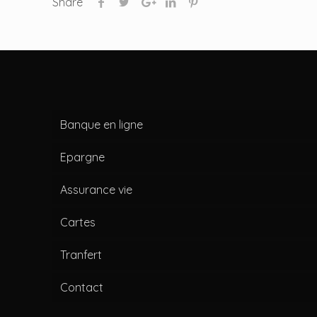
Share
Banque en ligne
Epargne
Assurance vie
Cartes
Tranfert
Contact