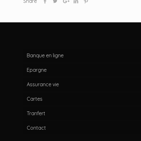
Share
Banque en ligne
Epargne
Assurance vie
Cartes
Tranfert
Contact