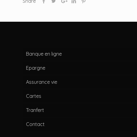
Share
Banque en ligne
Epargne
Assurance vie
Cartes
Tranfert
Contact