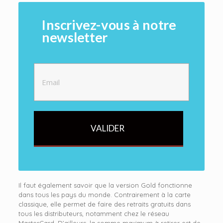
Inscrivez-vous à notre
newsletter
VALIDER
Il faut également savoir que la version Gold fonctionne
dans tous les pays du monde. Contrairement à la carte
classique, elle permet de faire des retraits gratuits dans
tous les distributeurs, notamment chez le réseau