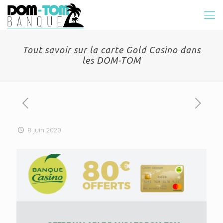
Tout savoir sur la carte Gold Casino dans
les DOM-TOM
8 juin 2020